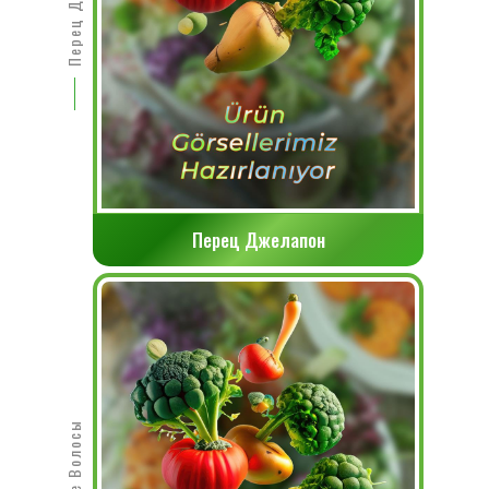
Перец Джелапон
Перец Джелапон