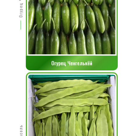
Огурец Ченгелькёй
Фасоль