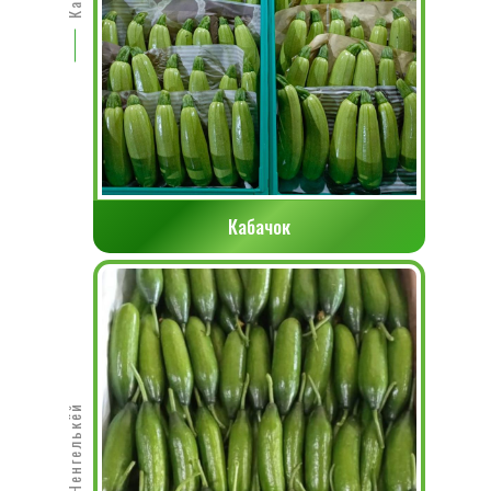
Кабачок
Огурец Ченгелькёй