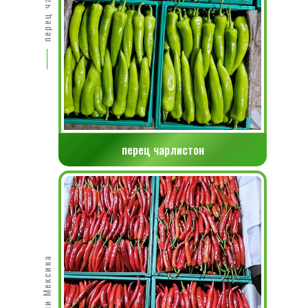
перец чарлистон
Перец Чили Мексика