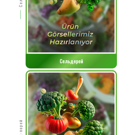
Сельдерей
лук-порей