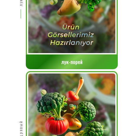
лук-порей
Кудрявый