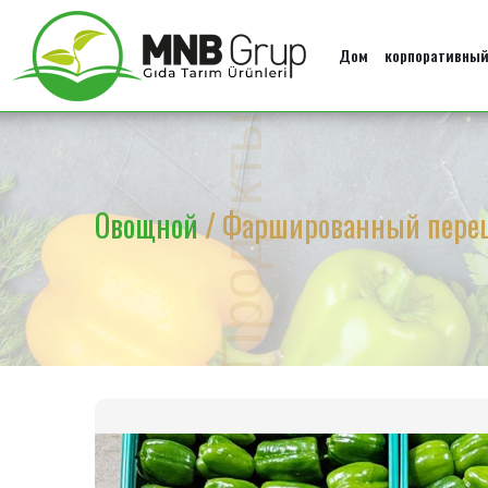
Дом
корпоративны
Продукты
Овощной
/ Фаршированный пере