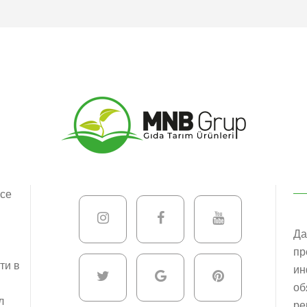
исе
Да
пр
ти в
ин
об
л
ре