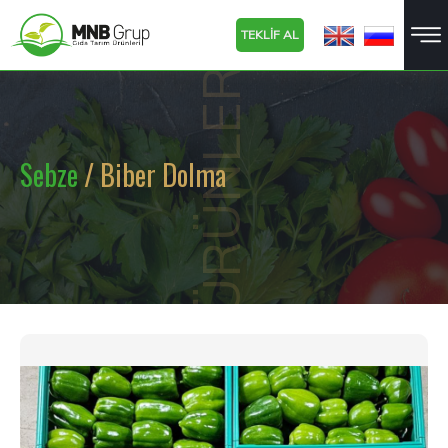
TEKLİF AL
ÜRÜNLER
Sebze
/ Biber Dolma