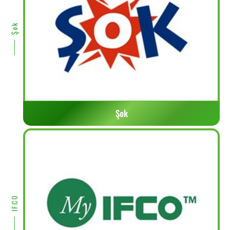
Şok
Şok
IFCO