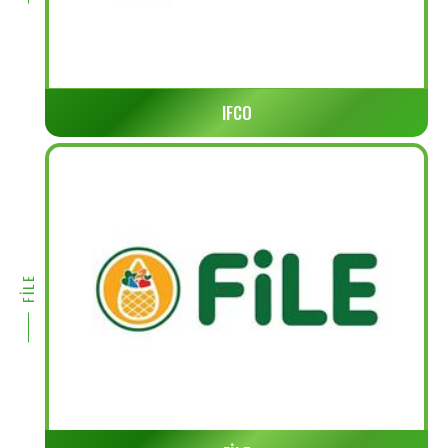
IFCO
FİLE