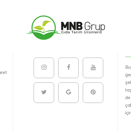
Bu
aret
gen
şek
ta
de
ça
iç