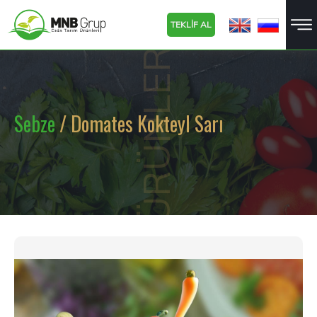
TEKLİF AL
ÜRÜNLER
Sebze
/ Domates Kokteyl Sarı